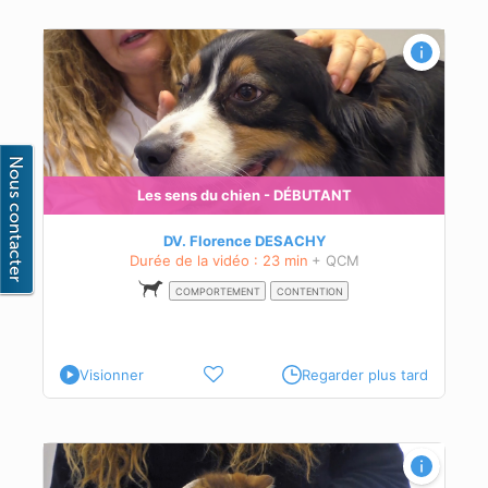
Les sens du chien - DÉBUTANT
DV. Florence DESACHY
Durée de la vidéo : 23 min
+ QCM
COMPORTEMENT
CONTENTION
Visionner
Regarder plus tard