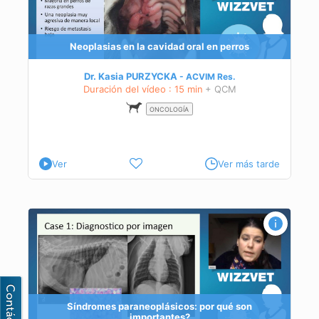
Neoplasias en la cavidad oral en perros
Dr. Kasia PURZYCKA
ACVIM
Res.
Duración del vídeo : 15 min
+ QCM
ONCOLOGÍA
Ver
Ver más tarde
Síndromes paraneoplásicos: por qué son
importantes?