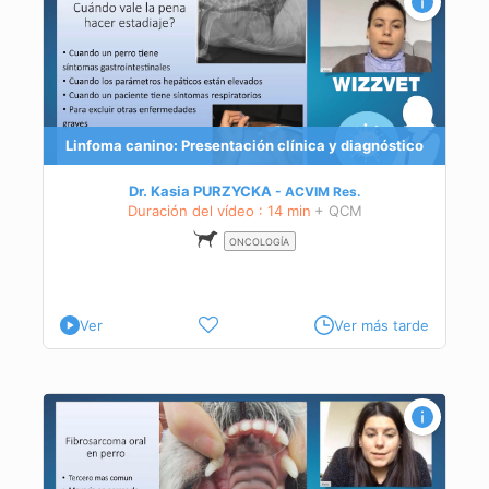
co
Linfoma canino: Presentación clínica y diagnóstico
Dr. Kasia PURZYCKA
ACVIM
Res.
Duración del vídeo : 14 min
+ QCM
ONCOLOGÍA
Ver
Ver más tarde
en