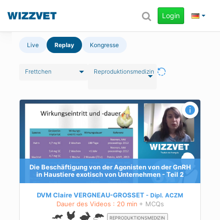
Login
Live
Replay
Kongresse
Frettchen
Reproduktionsmedizin
nRH
Die Beschäftigung von der Agonisten von der GnRH
in Haustiere exotisch von Unternehmen - Teil 2
DVM Claire VERGNEAU-GROSSET
Dipl.
ACZM
Dauer des Videos : 20 min
+ MCQs
REPRODUKTIONSMEDIZIN