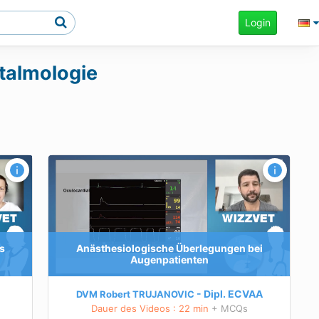
Login
htalmologie
i
 ist
en Druck
s
Anästhesiologische Überlegungen bei
laukom
Augenpatienten
ndern.
: Der
Dipl.
ECVAA
DVM Robert TRUJANOVIC
Dauer des Videos : 22 min
+ MCQs
ale