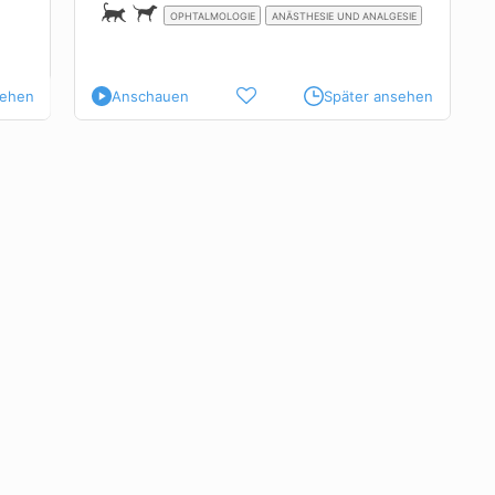
iden von
OPHTALMOLOGIE
ANÄSTHESIE UND ANALGESIE
n
ie trägt
sehen
Anschauen
Später ansehen
inimiert
urch den
es
wissen