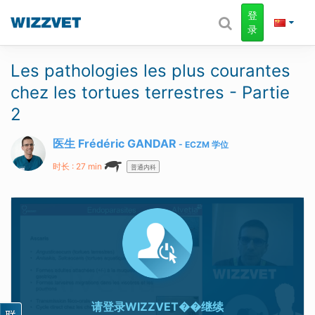
登
录
Les pathologies les plus courantes
chez les tortues terrestres - Partie
2
医生 Frédéric GANDAR
ECZM
学位
时长 : 27 min
普通内科
请登录
WIZZVET��继续