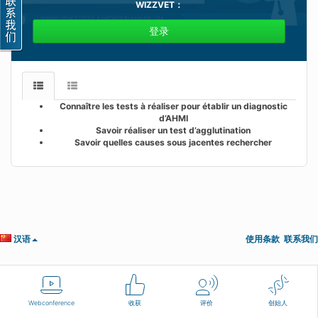
WIZZVET
：
登录
Connaître les tests à réaliser pour établir un diagnostic
d’AHMI
Savoir réaliser un test d’agglutination
Savoir quelles causes sous jacentes rechercher
汉语
使用条款
联系我们
Webconference
收获
评价
创始人