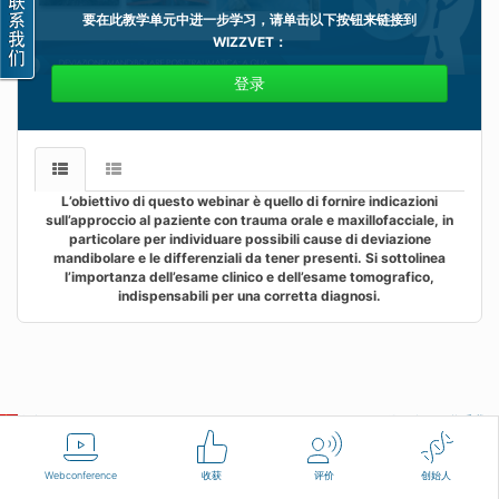
要在此教学单元中进一步学习，请单击以下按钮来链接到
WIZZVET
：
登录
L’obiettivo di questo webinar è quello di fornire indicazioni
sull’approccio al paziente con trauma orale e maxillofacciale, in
particolare per individuare possibili cause di deviazione
mandibolare e le differenziali da tener presenti. Si sottolinea
l’importanza dell’esame clinico e dell’esame tomografico,
indispensabili per una corretta diagnosi.
汉语
使用条款
联系我们
Webconference
收获
评价
创始人