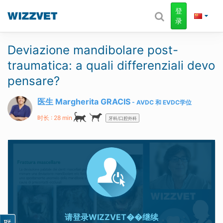
登
录
Deviazione mandibolare post-
traumatica: a quali differenziali devo
pensare?
医生 Margherita GRACIS
AVDC
和
EVDC
学位
时长 : 28 min
牙科/口腔外科
请登录
WIZZVET��继续