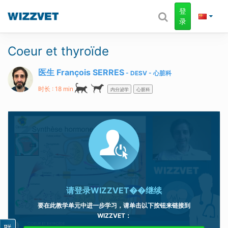
登
录
Coeur et thyroïde
医生 François SERRES
DESV - 心脏科
时长 : 18 min
内分泌学
心脏科
请登录
WIZZVET��继续
要在此教学单元中进一步学习，请单击以下按钮来链接到
WIZZVET
：