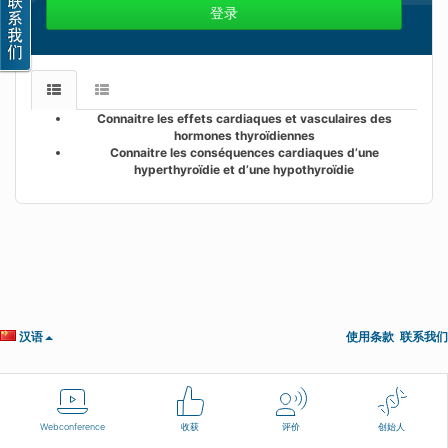
登录
Connaitre les effets cardiaques et vasculaires des
hormones thyroïdiennes
Connaitre les conséquences cardiaques d’une
hyperthyroïdie et d’une hypothyroïdie
汉语
使用条款
联系我们
Webconference
收获
评价
创始人