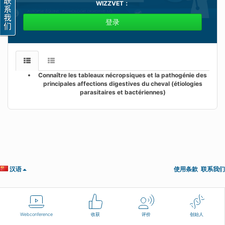
WIZZVET
：
登录
Connaître les tableaux nécropsiques et la pathogénie des
principales affections digestives du cheval (étiologies
parasitaires et bactériennes)
汉语
使用条款
联系我们
Webconference
收获
评价
创始人