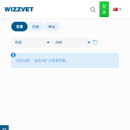
登
录
直播
回放
峰会
鸟类
内科
没有结果。 请尝试扩大搜索范围。