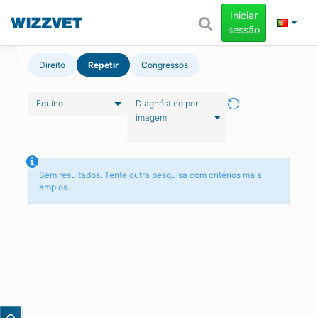
Iniciar
sessão
Direito
Repetir
Congressos
Equino
Diagnóstico por
imagem
Sem resultados. Tente outra pesquisa com critérios mais
amplos.