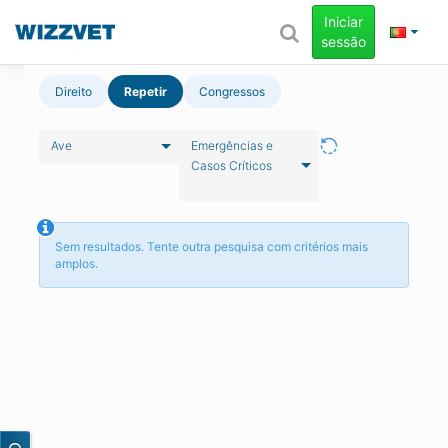
Iniciar
sessão
Direito
Repetir
Congressos
Ave
Emergências e
Casos Críticos
Sem resultados. Tente outra pesquisa com critérios mais
amplos.