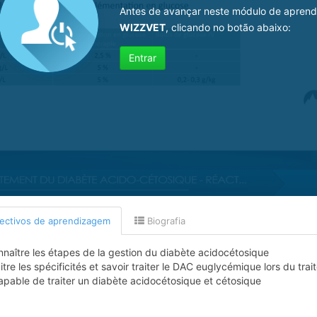
Antes de avançar neste módulo de aprend
WIZZVET
, clicando no botão abaixo:
Entrar
ectivos de aprendizagem
Biografia
naître les étapes de la gestion du diabète acidocétosique
tre les spécificités et savoir traiter le DAC euglycémique lors du tr
apable de traiter un diabète acidocétosique et cétosique