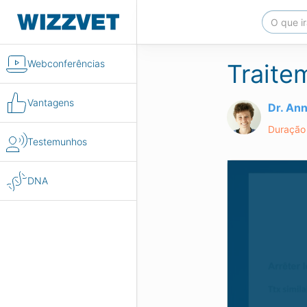
Webconferências
Traite
Vantagens
Dr. An
Duração 
Testemunhos
DNA