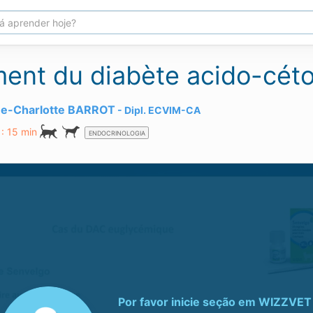
ment du diabète acido-cét
ne-Charlotte BARROT
Dipl.
ECVIM-CA
: 15 min
ENDOCRINOLOGIA
Por favor inicie seção em
WIZZVET