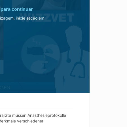
para continuar
izagem, inicie seção em
rärzte müssen Anästhesieprotokolle
Merkmale verschiedener