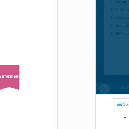
Enfermeiro
Obj