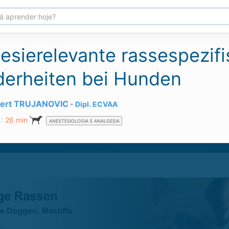
esierelevante rassespezif
erheiten bei Hunden
bert TRUJANOVIC
Dipl.
ECVAA
: 26 min
ANESTESIOLOGIA E ANALGESIA