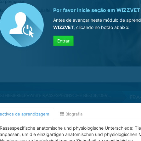
Por favor inicie seção em
WIZZVET
Antes de avançar neste módulo de aprend
WIZZVET
, clicando no botão abaixo:
Entrar
ectivos de aprendizagem
Biografia
Rassespezifische anatomische und physiologische Unterschiede: Tie
anpassen, um die einzigartigen anatomischen und physiologischen 
Hunderassen zu berücksichtigen um Sicherheit zu gewährleisten.