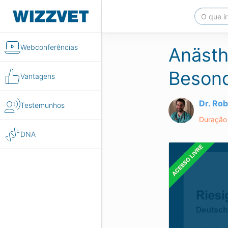
Webconferências
Anästh
Besond
Vantagens
Dr. Ro
Testemunhos
Duração 
DNA