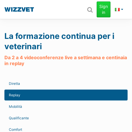
Sign
in
La formazione continua per i
veterinari
Da 2 a 4 videoconferenze live a settimana e centinaia
in replay
Diretta
Replay
Mobilità
Qualificante
Comfort