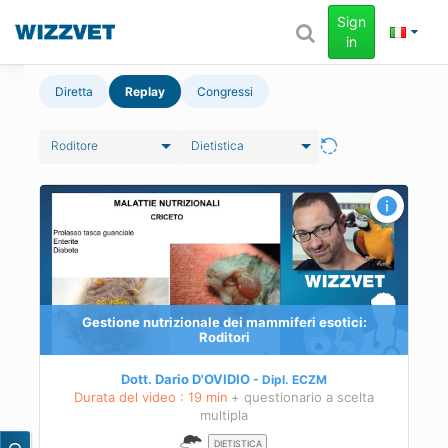
Sign
in
Diretta
Replay
Congressi
Roditore
Dietistica
i
Gestione nutrizionale dei mammiferi esotici:
Roditori
bili
e
Dott. Dario D'OVIDIO
Dipl.
ECZM
Durata del video : 19 min
+ questionario a scelta
multipla
 più
to
DIETISTICA