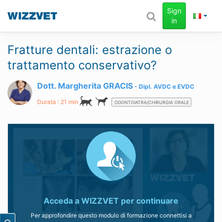
Sign
in
Fratture dentali: estrazione o
trattamento conservativo?
Dott. Margherita GRACIS
Dipl.
AVDC
e
EVDC
Durata : 21 min
ODONTOIATRA/CHIRURGIA ORALE
Acceda a
WIZZVET
per continuare
Per approfondire questo modulo di formazione connettisi a