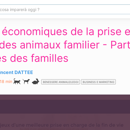
 économiques de la prise e
des animaux familier - Part
es des familles
Vincent DATTEE
 18 min
BENESSERE ANIMALE/LEGGI
BUSINESS E MARKETING