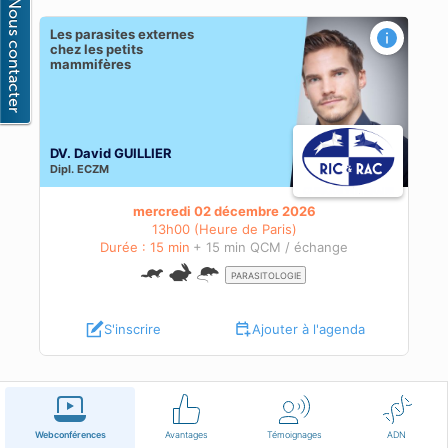
Les parasites externes
es
chez les petits
mammifères
DV. David GUILLIER
Dipl.
ECZM
mercredi 02 décembre 2026
13h00 (Heure de Paris)
Durée : 15 min
+ 15 min QCM / échange
PARASITOLOGIE
S'inscrire
Ajouter à l'agenda
Français
Conditions d'utilisation
Nous contacter
Webconférences
Avantages
Témoignages
ADN