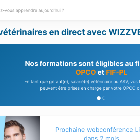
vétérinaires en direct avec WIZZV
Nos formations sont éligibles au 
OPCO
et
FIF-PL
En tant que gérant(e), salarié(e) vétérinaire ou ASV, vos
peuvent être prises en charge par votre OPCO ou
Prochaine webconférence L
dans 2 mois