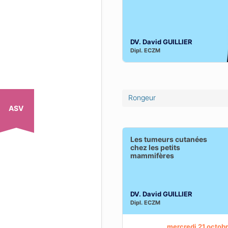
DV. David GUILLIER
Dipl.
ECZM
Rongeur
ASV
cutanées chez les petits
Les tumeurs cutanées
s
chez les petits
mammifères
 PÉDAGOGIQUES
 DISPONIBLES
 plus sur cette
DV. David GUILLIER
Dipl.
ECZM
webconférence
mercredi 21 octob