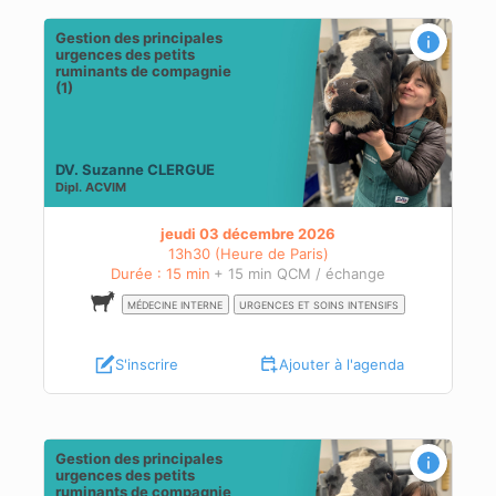
Gestion des principales
urgences des petits
ruminants de compagnie
(1)
DV. Suzanne CLERGUE
Dipl.
ACVIM
jeudi 03 décembre 2026
13h30 (Heure de Paris)
Durée : 15 min
+ 15 min QCM / échange
MÉDECINE INTERNE
URGENCES ET SOINS INTENSIFS
S'inscrire
Ajouter à l'agenda
Gestion des principales
urgences des petits
ruminants de compagnie