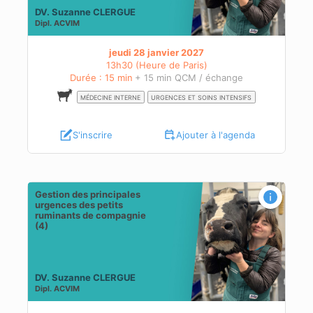
DV. Suzanne CLERGUE
Dipl.
ACVIM
jeudi 28 janvier 2027
13h30 (Heure de Paris)
Durée : 15 min
+ 15 min QCM / échange
MÉDECINE INTERNE
URGENCES ET SOINS INTENSIFS
S'inscrire
Ajouter à l'agenda
Gestion des principales
urgences des petits
ruminants de compagnie
(4)
DV. Suzanne CLERGUE
Dipl.
ACVIM