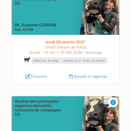
(2)
DV. Suzanne CLERGUE
Dipl.
ACVIM
jeudi 28 janvier 2027
13h00 (Heure de Paris)
Durée : 15 min
+ 15 min QCM / échange
MÉDECINE INTERNE
URGENCES ET SOINS INTENSIFS
S'inscrire
Ajouter à l'agenda
Gestion des principales
urgences des petits
ruminants de compagnie
(3)