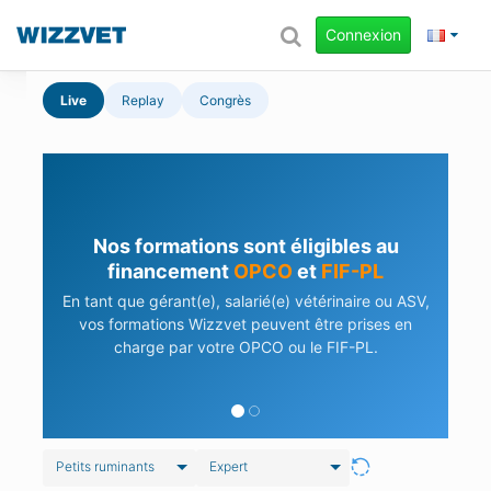
Connexion
Live
Replay
Congrès
Nos formations sont éligibles au
financement
OPCO
et
FIF-PL
En tant que gérant(e), salarié(e) vétérinaire ou ASV,
vos formations Wizzvet peuvent être prises en
charge par votre OPCO ou le FIF-PL.
Petits ruminants
Expert