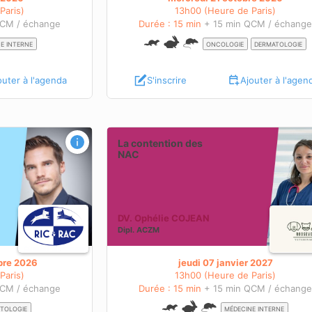
Paris)
13h00 (Heure de Paris)
QCM / échange
Durée : 15 min
+ 15 min QCM / échang
E INTERNE
ONCOLOGIE
DERMATOLOGIE
outer à l'agenda
S'inscrire
Ajouter à l'agen
Examen ophtalmologique du lapin : ce 
La contention des
faut savoir
NAC
S
OBJECTIFS PÉDAGOGIQUES
BIENTÔT DISPONIBLES
En savoir plus sur cette
DV. Ophélie COJEAN
ence
Dipl.
ACZM
webconférence
bre 2026
jeudi 07 janvier 2027
Paris)
13h00 (Heure de Paris)
QCM / échange
Durée : 15 min
+ 15 min QCM / échang
ITOLOGIE
MÉDECINE INTERNE