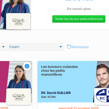
En savoir plus
Tester l’accès aux webconférences
Expert
Réinitialiser
z les petits
Pathologies virales et parasitaires
Les tumeurs cutanées
hépatiques chez le lapin
chez les petits
mammifères
S
OBJECTIFS PÉDAGOGIQUES
BIENTÔT DISPONIBLES
En savoir plus sur cette
DV. David GUILLIER
Dipl.
ECZM
ence
webconférence
e 2026
mercredi 21 octobre 2026