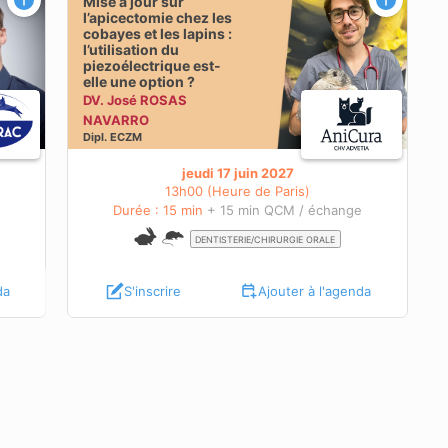
Mise à jour sur
l’apicectomie chez les
cobayes et les lapins :
l’utilisation du
piezoélectrique est-
elle une option ?
DV. José ROSAS
NAVARRO
Dipl.
ECZM
jeudi 17 juin 2027
13h00 (Heure de Paris)
e
Durée : 15 min
+ 15 min QCM / échange
DENTISTERIE/CHIRURGIE ORALE
da
S'inscrire
Ajouter à l'agenda