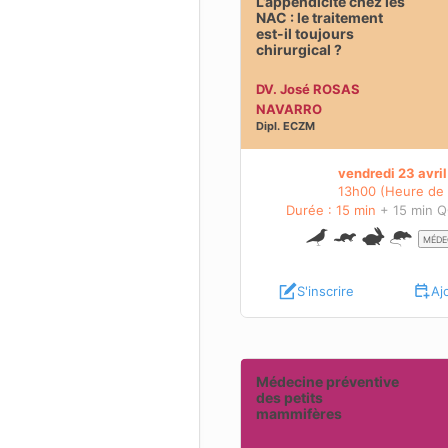
L’appendicite chez les
rs chirurgical ?
NAC : le traitement
est-il toujours
OBJECTIFS PÉDAGOGIQUE
chirurgical ?
BIENTÔT DISPONIBLES
 PÉDAGOGIQUES
 DISPONIBLES
DV. José ROSAS
En savoir plus sur cette
 plus sur cette
NAVARRO
webconfér
Dipl.
ECZM
webconférence
vendredi 23 avri
13h00 (Heure de 
Durée : 15 min
+ 15 min 
MÉDE
S'inscrire
Aj
éventive des petits mammifères
Médecine préventive
des petits
mammifères
 PÉDAGOGIQUES
 DISPONIBLES