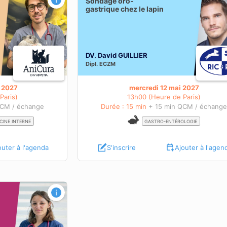
Sondage oro-
cobayes et les lapins : l’utilisation du
gastrique chez le lapin
piezoélectrique est-elle une option ?
S
OBJECTIFS PÉDAGOGIQUES
BIENTÔT DISPONIBLES
En savoir plus sur cette
DV. David GUILLIER
ence
Dipl.
ECZM
webconférence
l 2027
mercredi 12 mai 2027
Paris)
13h00 (Heure de Paris)
QCM / échange
Durée : 15 min
+ 15 min QCM / échang
CINE INTERNE
GASTRO-ENTÉROLOGIE
outer à l'agenda
S'inscrire
Ajouter à l'agen