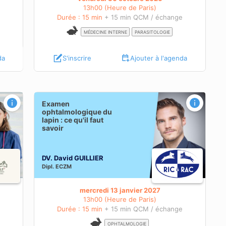
13h00 (Heure de Paris)
e
Durée : 15 min
+ 15 min QCM / échange
MÉDECINE INTERNE
PARASITOLOGIE
da
S'inscrire
Ajouter à l'agenda
qu'il
Examen
ophtalmologique du
lapin : ce qu'il faut
savoir
DV. David GUILLIER
Dipl.
ECZM
mercredi 13 janvier 2027
13h00 (Heure de Paris)
e
Durée : 15 min
+ 15 min QCM / échange
OPHTALMOLOGIE