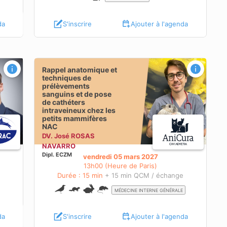
da
S'inscrire
Ajouter à l'agenda
Rappel anatomique et
techniques de
prélèvements
sanguins et de pose
de cathéters
intraveineux chez les
petits mammifères
NAC
DV. José ROSAS
NAVARRO
Dipl.
ECZM
vendredi 05 mars 2027
13h00 (Heure de Paris)
e
Durée : 15 min
+ 15 min QCM / échange
MÉDECINE INTERNE GÉNÉRALE
da
S'inscrire
Ajouter à l'agenda