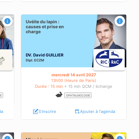
arge
Uvéite du lapin :
causes et prise en
charge
DV. David GUILLIER
Dipl.
ECZM
mercredi 14 avril 2027
13h00 (Heure de Paris)
e
Durée : 15 min
+ 15 min QCM / échange
E
OPHTALMOLOGIE
da
S'inscrire
Ajouter à l'agenda