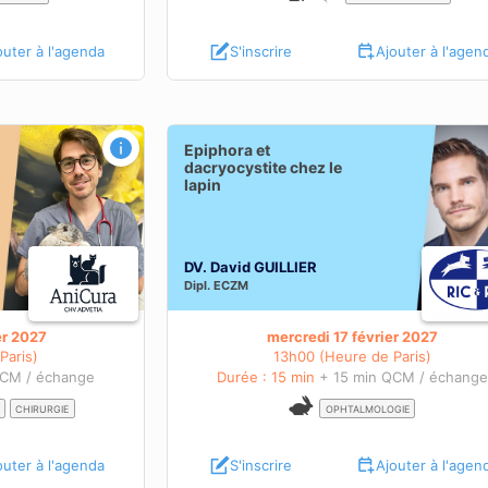
outer à l'agenda
S'inscrire
Ajouter à l'agen
 chez le lapin
Rappel anatomique et techniques de
Epiphora et
prélèvements sanguins et de pose de
dacryocystite chez le
lapin
cathéters intraveineux chez les petits
S
mammifères NAC
OBJECTIFS PÉDAGOGIQUES
BIENTÔT DISPONIBLES
En savoir plus sur cette
DV. David GUILLIER
ence
Dipl.
ECZM
webconférence
er 2027
mercredi 17 février 2027
Paris)
13h00 (Heure de Paris)
QCM / échange
Durée : 15 min
+ 15 min QCM / échang
CHIRURGIE
OPHTALMOLOGIE
outer à l'agenda
S'inscrire
Ajouter à l'agen