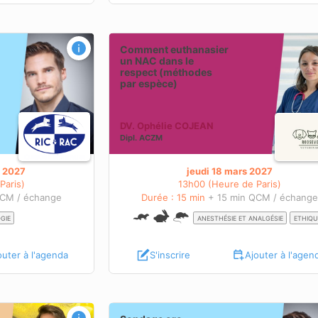
 NAC dans le
Uvéite du lapin : causes et prise en ch
Comment euthanasier
spèce)
un NAC dans le
respect (méthodes
OBJECTIFS PÉDAGOGIQUES
par espèce)
BIENTÔT DISPONIBLES
S
En savoir plus sur cette
DV. Ophélie COJEAN
webconférence
Dipl.
ACZM
ence
s 2027
jeudi 18 mars 2027
Paris)
13h00 (Heure de Paris)
QCM / échange
Durée : 15 min
+ 15 min QCM / échang
GIE
ANESTHÉSIE ET ANALGÉSIE
ETHIQU
outer à l'agenda
S'inscrire
Ajouter à l'agen
ez le lapin
Mise à jour sur l’apicectomie chez les