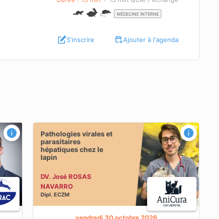
MÉDECINE INTERNE
S'inscrire
Ajouter à l'agenda
Pathologies virales et
parasitaires
hépatiques chez le
lapin
DV. José ROSAS
NAVARRO
Dipl.
ECZM
vendredi 30 octobre 2026