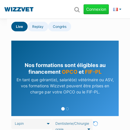
Connexion
Live
Replay
Congrès
Nos formations sont éligibles au
financement
OPCO
et
FIF-PL
En tant que gérant(e), salarié(e) vétérinaire ou ASV,
vos formations Wizzvet peuvent être prises en
charge par votre OPCO ou le FIF-PL.
Lapin
Dentisterie/Chirurgie
orale