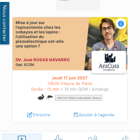
Mise à jour sur
 les
l’apicectomie chez les
ne
cobayes et les lapins :
l’utilisation du
piezoélectrique est-elle
une option ?
DV. José ROSAS NAVARRO
Dipl.
ECZM
jeudi 17 juin 2027
13h00 (Heure de Paris)
Durée : 15 min
+ 15 min QCM / échange
DENTISTERIE/CHIRURGIE ORALE
S'inscrire
Ajouter à l'agenda