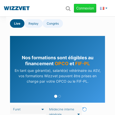
Connexion
Live
Replay
Congrès
Nos formations sont éligibles au
financement
OPCO
et
FIF-PL
En tant que gérant(e), salarié(e) vétérinaire ou ASV,
vos formations Wizzvet peuvent être prises en
charge par votre OPCO ou le FIF-PL.
Furet
Médecine interne
générale