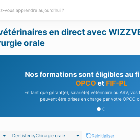
vétérinaires en direct avec WIZZVE
urgie orale
Nos formations sont éligibles au 
OPCO
et
FIF-PL
En tant que gérant(e), salarié(e) vétérinaire ou ASV, vos
peuvent être prises en charge par votre OPCO ou
Dentisterie/Chirurgie orale
Réinitialiser