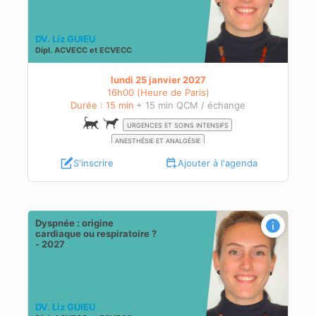
DV. Liz GUIEU
Dipl.
ACVECC
et
ECVECC
lundi 25 janvier 2027
16h00 (Heure de Paris)
Durée : 15 min
+ 15 min QCM / échange
URGENCES ET SOINS INTENSIFS
ANESTHÉSIE ET ANALGÉSIE
S'inscrire
Ajouter à l'agenda
Dyspnée : origine
027
cardiaque ou respiratoire ?
- 2027
DV. Liz GUIEU