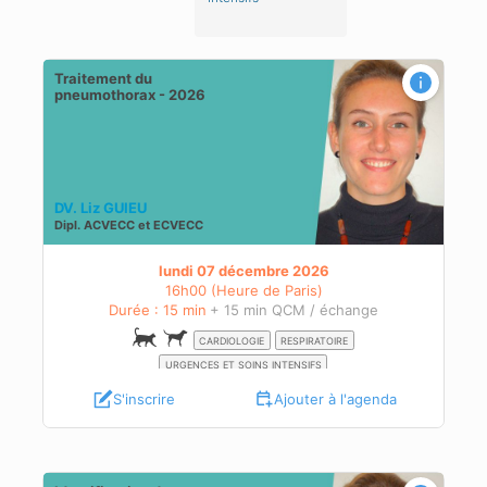
Traitement du
pneumothorax - 2026
DV. Liz GUIEU
Dipl.
ACVECC
et
ECVECC
lundi 07 décembre 2026
16h00 (Heure de Paris)
Durée : 15 min
+ 15 min QCM / échange
CARDIOLOGIE
RESPIRATOIRE
URGENCES ET SOINS INTENSIFS
S'inscrire
Ajouter à l'agenda