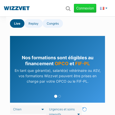
Connexion
Live
Replay
Congrès
Nos formations sont éligibles au
financement
OPCO
et
FIF-PL
En tant que gérant(e), salarié(e) vétérinaire ou ASV,
vos formations Wizzvet peuvent être prises en
charge par votre OPCO ou le FIF-PL.
Chien
Urgences et soins
intensifs