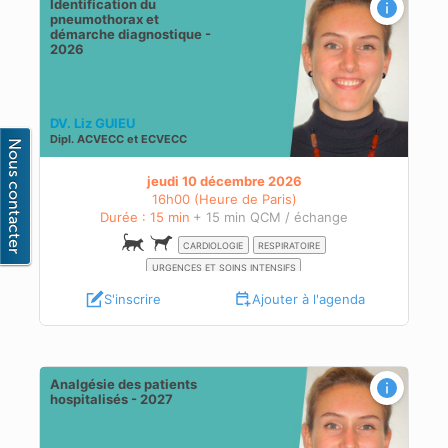
Identification du
pneumothorax et
démarche diagnostique -
2026
DV. Liz GUIEU
Dipl.
ACVECC
et
ECVECC
jeudi 10 décembre 2026
16h00 (Heure de Paris)
Durée : 15 min
+ 15 min QCM / échange
CARDIOLOGIE
RESPIRATOIRE
URGENCES ET SOINS INTENSIFS
S'inscrire
Ajouter à l'agenda
Analgésie des patients
hospitalisés - 2027