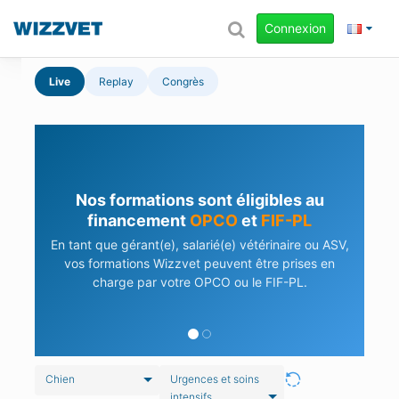
Connexion
Live
Replay
Congrès
Nos formations sont éligibles au
financement
OPCO
et
FIF-PL
En tant que gérant(e), salarié(e) vétérinaire ou ASV,
vos formations Wizzvet peuvent être prises en
charge par votre OPCO ou le FIF-PL.
Chien
Urgences et soins
intensifs