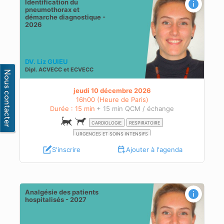
Identification du
pneumothorax et
démarche diagnostique -
2026
DV. Liz GUIEU
Dipl.
ACVECC
et
ECVECC
jeudi 10 décembre 2026
16h00 (Heure de Paris)
Durée : 15 min
+ 15 min QCM / échange
CARDIOLOGIE
RESPIRATOIRE
URGENCES ET SOINS INTENSIFS
S'inscrire
Ajouter à l'agenda
Analgésie des patients
hospitalisés - 2027