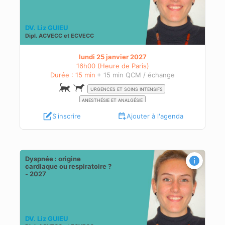
DV. Liz GUIEU
Dipl.
ACVECC
et
ECVECC
lundi 25 janvier 2027
16h00 (Heure de Paris)
Durée : 15 min
+ 15 min QCM / échange
URGENCES ET SOINS INTENSIFS
ANESTHÉSIE ET ANALGÉSIE
S'inscrire
Ajouter à l'agenda
Dyspnée : origine
027
cardiaque ou respiratoire ?
- 2027
DV. Liz GUIEU