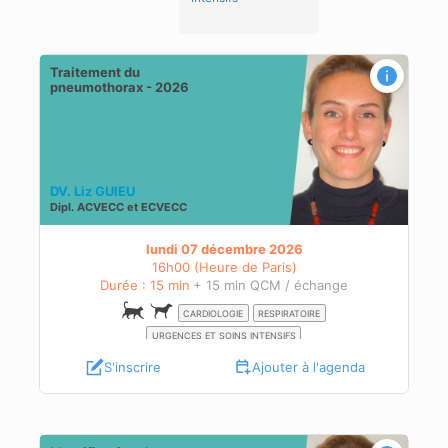
Traitement du
pneumothorax - 2026
DV. Liz GUIEU
Dipl.
ACVECC
et
ECVECC
lundi 07 décembre 2026
16h00 (Heure de Paris)
Durée : 15 min
+ 15 min QCM / échange
CARDIOLOGIE
RESPIRATOIRE
URGENCES ET SOINS INTENSIFS
S'inscrire
Ajouter à l'agenda