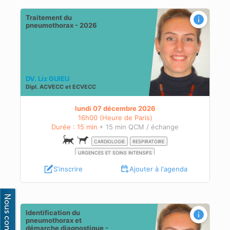
Traitement du
pneumothorax - 2026
DV. Liz GUIEU
Dipl.
ACVECC
et
ECVECC
lundi 07 décembre 2026
16h00 (Heure de Paris)
Durée : 15 min
+ 15 min QCM / échange
CARDIOLOGIE
RESPIRATOIRE
URGENCES ET SOINS INTENSIFS
S'inscrire
Ajouter à l'agenda
Identification du
pneumothorax et
démarche diagnostique -