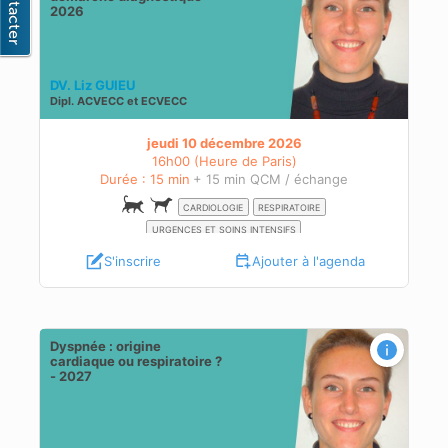
2026
DV. Liz GUIEU
Dipl.
ACVECC
et
ECVECC
jeudi 10 décembre 2026
16h00 (Heure de Paris)
Durée : 15 min
+ 15 min QCM / échange
CARDIOLOGIE
RESPIRATOIRE
URGENCES ET SOINS INTENSIFS
S'inscrire
Ajouter à l'agenda
Dyspnée : origine
027
cardiaque ou respiratoire ?
- 2027