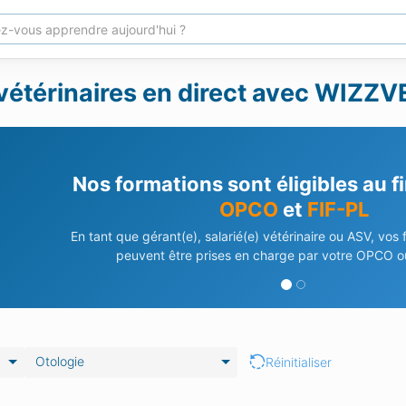
vétérinaires en direct avec WIZZVE
Nos formations sont éligibles au 
OPCO
et
FIF-PL
En tant que gérant(e), salarié(e) vétérinaire ou ASV, vos
peuvent être prises en charge par votre OPCO ou
Otologie
Réinitialiser