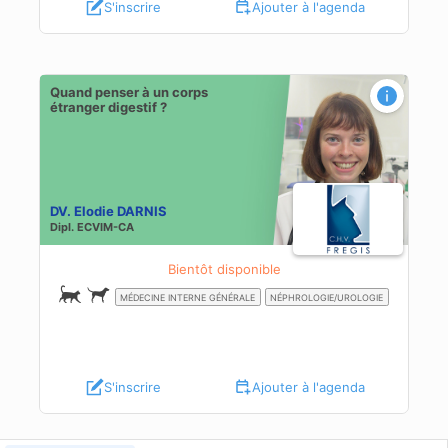
S'inscrire
Ajouter à l'agenda
Quand penser à un corps
étranger digestif ?
DV. Elodie DARNIS
Dipl.
ECVIM-CA
Bientôt disponible
MÉDECINE INTERNE GÉNÉRALE
NÉPHROLOGIE/UROLOGIE
S'inscrire
Ajouter à l'agenda