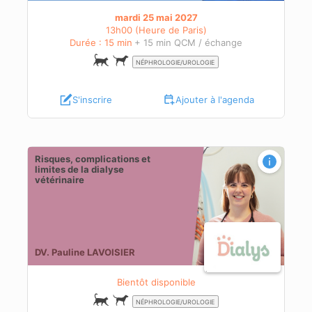
mardi 25 mai 2027
13h00 (Heure de Paris)
Durée : 15 min
+ 15 min QCM / échange
NÉPHROLOGIE/UROLOGIE
S'inscrire
Ajouter à l'agenda
Risques, complications et
limites de la dialyse
vétérinaire
DV. Pauline LAVOISIER
Bientôt disponible
NÉPHROLOGIE/UROLOGIE