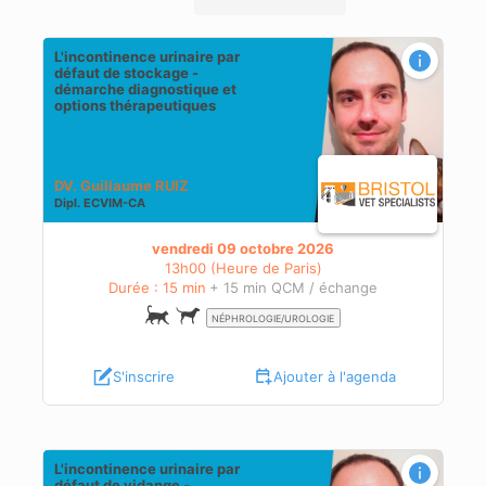
L'incontinence urinaire par
défaut de stockage -
s
démarche diagnostique et
options thérapeutiques
DV. Guillaume RUIZ
Dipl.
ECVIM-CA
vendredi 09 octobre 2026
13h00 (Heure de Paris)
Durée : 15 min
+ 15 min QCM / échange
NÉPHROLOGIE/UROLOGIE
S'inscrire
Ajouter à l'agenda
L'incontinence urinaire par
défaut de vidange -