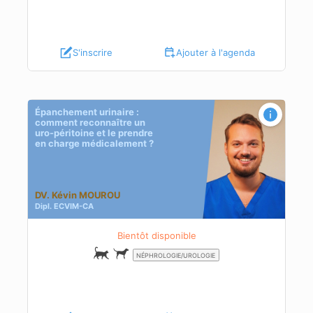
S'inscrire
Ajouter à l'agenda
Épanchement urinaire :
comment reconnaître un
ent
uro-péritoine et le prendre
en charge médicalement ?
DV. Kévin MOUROU
Dipl.
ECVIM-CA
Bientôt disponible
NÉPHROLOGIE/UROLOGIE