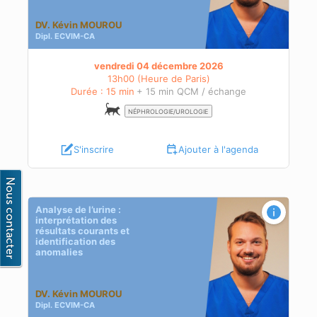
DV. Kévin MOUROU
Dipl.
ECVIM-CA
vendredi 04 décembre 2026
13h00 (Heure de Paris)
Durée : 15 min
+ 15 min QCM / échange
NÉPHROLOGIE/UROLOGIE
S'inscrire
Ajouter à l'agenda
Analyse de l’urine :
interprétation des
résultats courants et
identification des
anomalies
DV. Kévin MOUROU
Dipl.
ECVIM-CA