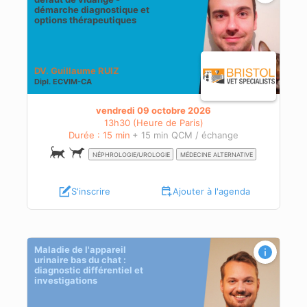
s
démarche diagnostique et
options thérapeutiques
DV. Guillaume RUIZ
Dipl.
ECVIM-CA
vendredi 09 octobre 2026
13h30 (Heure de Paris)
Durée : 15 min
+ 15 min QCM / échange
NÉPHROLOGIE/UROLOGIE
MÉDECINE ALTERNATIVE
S'inscrire
Ajouter à l'agenda
Maladie de l'appareil
urinaire bas du chat :
diagnostic différentiel et
investigations