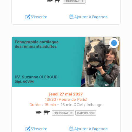
ECHOGRAPHIE
S'inscrire
Ajouter à l'agenda
Échographie cardiaque
des ruminants adultes
DV. Suzanne CLERGUE
Dipl.
ACVIM
jeudi 27 mai 2027
13h30 (Heure de Paris)
Durée : 15 min
+ 15 min QCM / échange
ECHOGRAPHIE
CARDIOLOGIE
S'inscrire
Ajouter à l'agenda