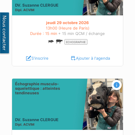
DV. Suzanne CLERGUE
Dipl.
ACVIM
jeudi 29 octobre 2026
13h00 (Heure de Paris)
Durée : 15 min
+ 15 min QCM / échange
ECHOGRAPHIE
S'inscrire
Ajouter à l'agenda
Échographie musculo-
squelettique : atteintes
tendineuses
DV. Suzanne CLERGUE
Dipl.
ACVIM