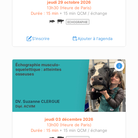
jeudi 29 octobre 2026
13h30 (Heure de Paris)
Durée : 15 min
+ 15 min QCM / échange
ECHOGRAPHIE
S'inscrire
Ajouter à l'agenda
Échographie musculo-
squelettique : atteintes
osseuses
DV. Suzanne CLERGUE
Dipl.
ACVIM
jeudi 03 décembre 2026
13h00 (Heure de Paris)
Durée : 15 min
+ 15 min QCM / échange