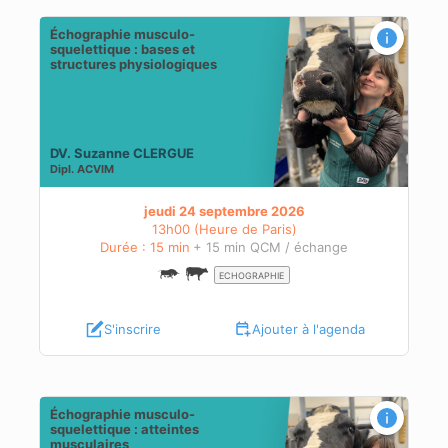
Échographie musculo-
squelettique : bases et
structures physiologiques
DV. Suzanne CLERGUE
Dipl.
ACVIM
jeudi 24 septembre 2026
13h00 (Heure de Paris)
Durée : 15 min
+ 15 min QCM / échange
ECHOGRAPHIE
S'inscrire
Ajouter à l'agenda
Échographie musculo-
squelettique : atteintes
musculaires