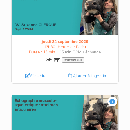
DV. Suzanne CLERGUE
Dipl.
ACVIM
jeudi 24 septembre 2026
13h30 (Heure de Paris)
Durée : 15 min
+ 15 min QCM / échange
ECHOGRAPHIE
S'inscrire
Ajouter à l'agenda
Échographie musculo-
squelettique : atteintes
articulaires