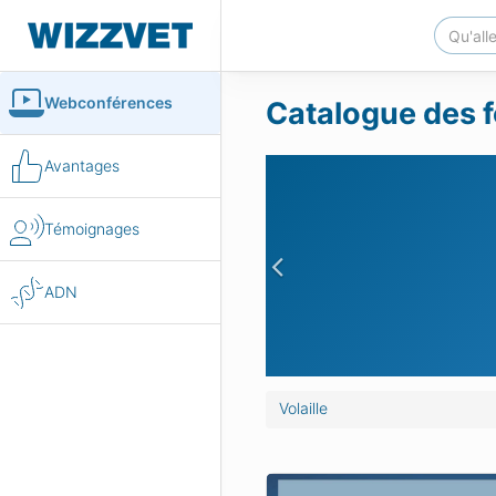
Webconférences
Catalogue des fo
Avantages
Témoignages
Previous
ADN
Volaille
 compagnie : Radiographies &