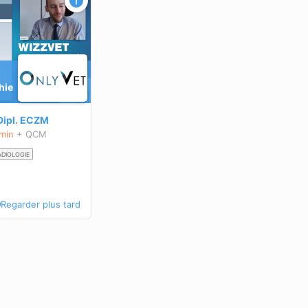
:
hie
Dipl.
ECZM
 min
+ QCM
ADIOLOGIE
Regarder plus tard