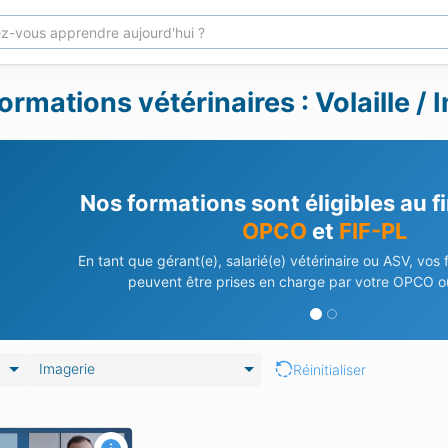
rmations vétérinaires : Volaille / 
Nos formations sont éligibles au 
OPCO
et
FIF-PL
En tant que gérant(e), salarié(e) vétérinaire ou ASV, vos
peuvent être prises en charge par votre OPCO ou
Imagerie
Réinitialiser