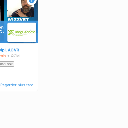
ion
C :
ipl.
ACVR
 min
+ QCM
ADIOLOGIE
Regarder plus tard