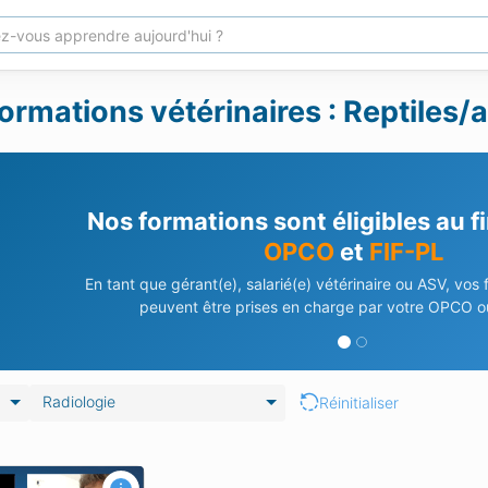
ormations vétérinaires : Reptiles/
Nos formations sont éligibles au 
OPCO
et
FIF-PL
En tant que gérant(e), salarié(e) vétérinaire ou ASV, vos
peuvent être prises en charge par votre OPCO ou
Radiologie
Réinitialiser