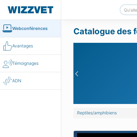
Webconférences
Catalogue des f
Avantages
Témoignages
Previous
ADN
Reptiles/amphibiens
et interprétation des