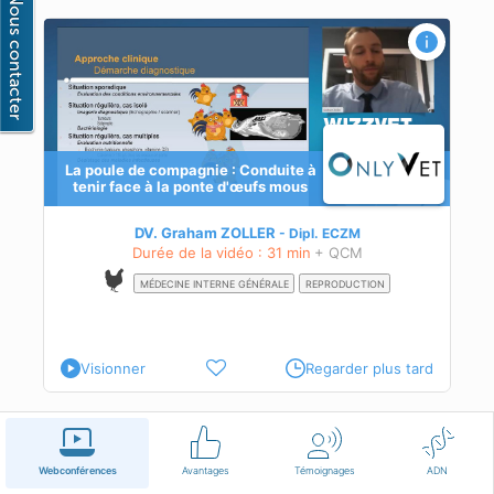
a
La poule de compagnie : Conduite à
tenir face à la ponte d'œufs mous
eurs
DV. Graham ZOLLER
Dipl.
ECZM
Durée de la vidéo : 31 min
+ QCM
MÉDECINE INTERNE GÉNÉRALE
REPRODUCTION
Visionner
Regarder plus tard
Français
Conditions d'utilisation
Nous contacter
Webconférences
Avantages
Témoignages
ADN