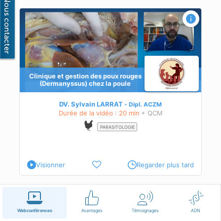
s)
Clinique et gestion des poux rouges
(Dermanyssus) chez la poule
DV. Sylvain LARRAT
Dipl.
ACZM
Durée de la vidéo : 20 min
+ QCM
PARASITOLOGIE
Visionner
Regarder plus tard
Français
Conditions d'utilisation
Nous contacter
Webconférences
Avantages
Témoignages
ADN