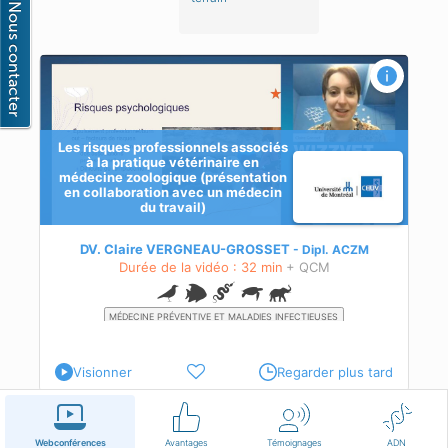
n
Les risques professionnels associés
à la pratique vétérinaire en
médecine zoologique (présentation
en collaboration avec un médecin
du travail)
de
on,
DV. Claire VERGNEAU-GROSSET
Dipl.
ACZM
 en
Durée de la vidéo : 32 min
+ QCM
 sur
sera
que
MÉDECINE PRÉVENTIVE ET MALADIES INFECTIEUSES
SERVICES SUR LE TERRAIN
MANAGEMENT
 les
Visionner
Regarder plus tard
Français
Conditions d'utilisation
Nous contacter
Webconférences
Avantages
Témoignages
ADN