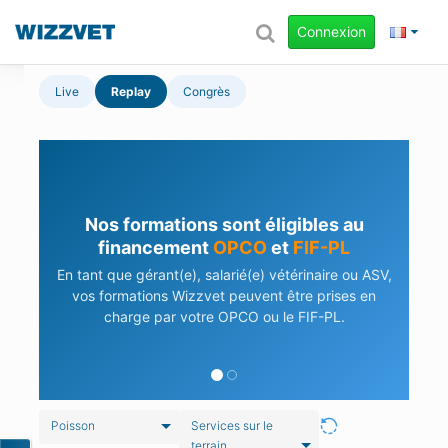
Connexion
Live
Replay
Congrès
Nos formations sont éligibles au
financement
OPCO
et
FIF-PL
En tant que gérant(e), salarié(e) vétérinaire ou ASV,
vos formations Wizzvet peuvent être prises en
charge par votre OPCO ou le FIF-PL.
Poisson
Services sur le
terrain