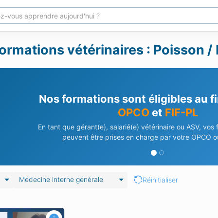
ormations vétérinaires : Poisson /
Nos formations sont éligibles au 
OPCO
et
FIF-PL
En tant que gérant(e), salarié(e) vétérinaire ou ASV, vos
peuvent être prises en charge par votre OPCO ou
Médecine interne générale
Réinitialiser