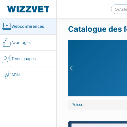
Webconférences
Catalogue des f
Avantages
Témoignages
Previous
ADN
Poisson
diagnostiques en médecine