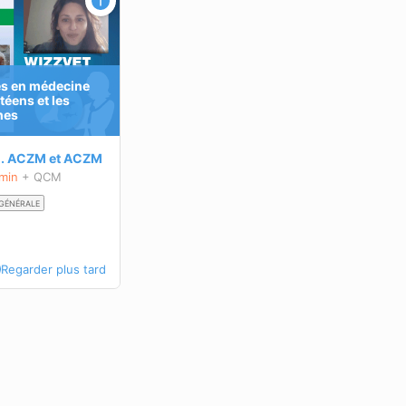
es en médecine
téens et les
hes
l.
ACZM
et
ACZM
 min
+ QCM
 GÉNÉRALE
Regarder plus tard