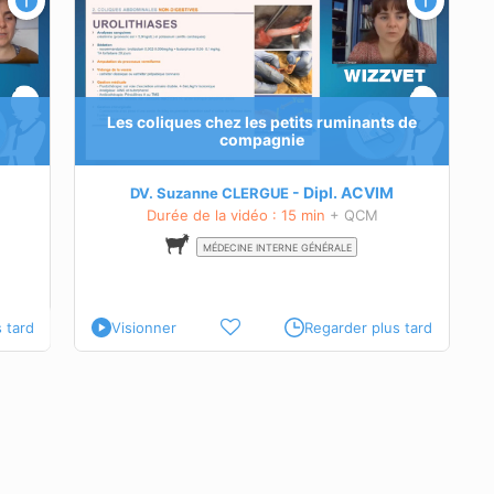
ue chez
ire
e des
Les coliques chez les petits ruminants de
,
compagnie
l)
n charge
Dipl.
ACVIM
DV. Suzanne CLERGUE
Durée de la vidéo : 15 min
+ QCM
MÉDECINE INTERNE GÉNÉRALE
 tard
Visionner
Regarder plus tard