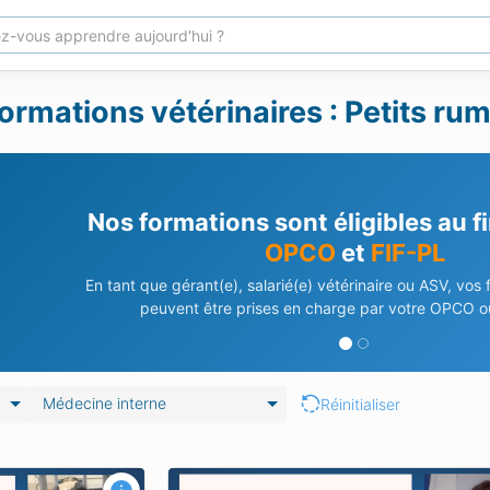
ormations vétérinaires : Petits ru
Nos formations sont éligibles au 
OPCO
et
FIF-PL
En tant que gérant(e), salarié(e) vétérinaire ou ASV, vos
peuvent être prises en charge par votre OPCO ou
Médecine interne
Réinitialiser
ffections
Les coliques chez les petits ruminant