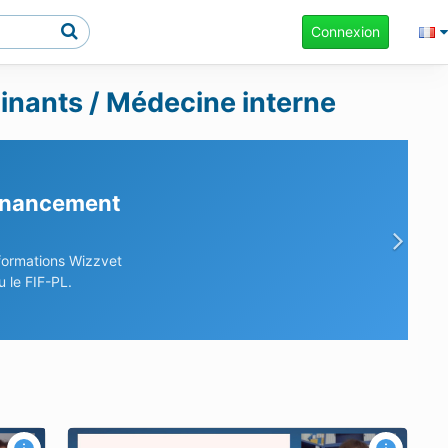
Connexion
minants / Médecine interne
financement
Sui
 formations Wizzvet
 le FIF-PL.
s de