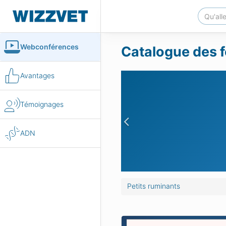
Webconférences
Catalogue des f
Avantages
Témoignages
Previous
ADN
Petits ruminants
riatrique - autres affections
La chèvre gériatrique - a