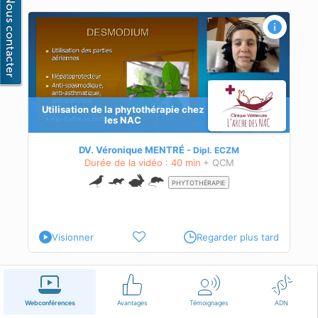
Utilisation de la phytothérapie chez
ions
les NAC
DV. Véronique MENTRÉ
Dipl.
ECZM
Durée de la vidéo : 40 min
+ QCM
PHYTOTHÉRAPIE
Visionner
Regarder plus tard
Français
Conditions d'utilisation
Nous contacter
Webconférences
Avantages
Témoignages
ADN