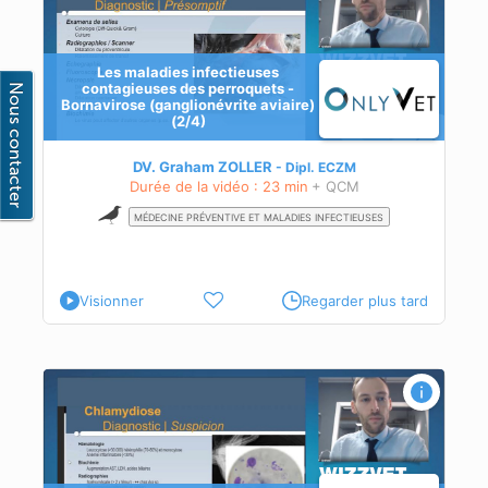
Les maladies infectieuses
contagieuses des perroquets -
Bornavirose (ganglionévrite aviaire)
(2/4)
stic
DV. Graham ZOLLER
Dipl.
ECZM
Durée de la vidéo : 23 min
+ QCM
MÉDECINE PRÉVENTIVE ET MALADIES INFECTIEUSES
Visionner
Regarder plus tard