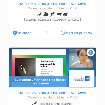
DV. Claire VERGNEAU-GROSSET
Dipl.
ACZM
 en
Durée de la vidéo : 32 min
+ QCM
 sur
sera
que
MÉDECINE PRÉVENTIVE ET MALADIES INFECTIEUSES
SERVICES SUR LE TERRAIN
MANAGEMENT
 les
Visionner
Regarder plus tard
Évaluation vétérinaire : les fientes
des oiseaux
s
DV. Claire VERGNEAU-GROSSET
Dipl.
ACZM
Durée de la vidéo : 22 min
+ QCM
MÉDECINE INTERNE GÉNÉRALE