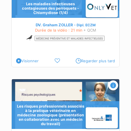
Les maladies infectieuses
contagieuses des perroquets -
Chlamydiose (1/4)
DV. Graham ZOLLER
Dipl.
ECZM
Durée de la vidéo : 21 min
+ QCM
MÉDECINE PRÉVENTIVE ET MALADIES INFECTIEUSES
Visionner
Regarder plus tard
n
Les risques professionnels associés
à la pratique vétérinaire en
médecine zoologique (présentation
en collaboration avec un médecin
du travail)
de
on,