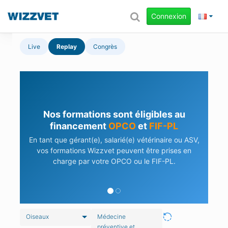
Connexion
Live
Replay
Congrès
Nos formations sont éligibles au
financement
OPCO
et
FIF-PL
En tant que gérant(e), salarié(e) vétérinaire ou ASV,
vos formations Wizzvet peuvent être prises en
charge par votre OPCO ou le FIF-PL.
Oiseaux
Médecine
préventive et