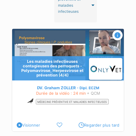
maladies
infectieuses
Les maladies infectieuses
contagieuses des perroquets -
Polyomavirose, Herpesvirose et
prévention (4/4)
s au
DV. Graham ZOLLER
Dipl.
ECZM
Durée de la vidéo : 24 min
+ QCM
MÉDECINE PRÉVENTIVE ET MALADIES INFECTIEUSES
ose,
e)
Visionner
Regarder plus tard