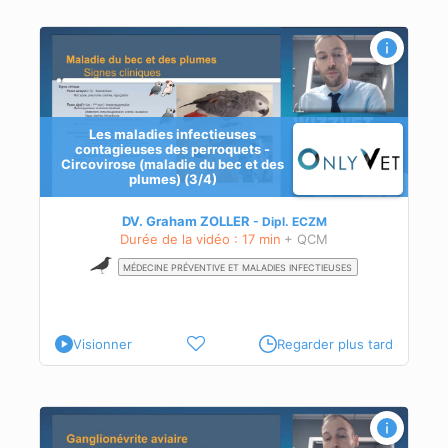
Les maladies infectieuses
contagieuses des perroquets -
Circovirose (maladie du bec et des
plumes) (3/4)
stic
DV. Graham ZOLLER
Dipl.
ECZM
Durée de la vidéo : 17 min
+ QCM
MÉDECINE PRÉVENTIVE ET MALADIES INFECTIEUSES
Visionner
Regarder plus tard