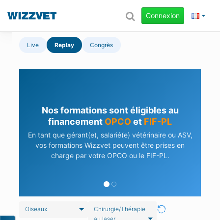
Connexion
Live
Replay
Congrès
Nos formations sont éligibles au
financement
OPCO
et
FIF-PL
En tant que gérant(e), salarié(e) vétérinaire ou ASV,
vos formations Wizzvet peuvent être prises en
charge par votre OPCO ou le FIF-PL.
Oiseaux
Chirurgie/Thérapie
au laser