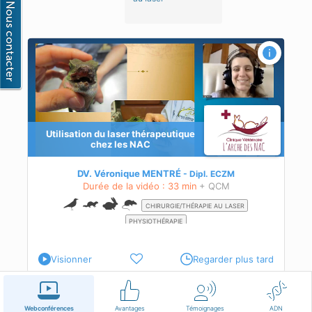
Utilisation du laser thérapeutique
chez les NAC
DV. Véronique MENTRÉ
Dipl.
ECZM
Durée de la vidéo : 33 min
+ QCM
CHIRURGIE/THÉRAPIE AU LASER
PHYSIOTHÉRAPIE
Visionner
Regarder plus tard
Français
Conditions d'utilisation
Nous contacter
Webconférences
Avantages
Témoignages
ADN