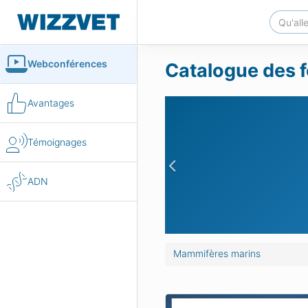
Webconférences
Catalogue des f
Avantages
Témoignages
Previous
ADN
Mammifères marins
des cétacés
Médecine des cétacés : L