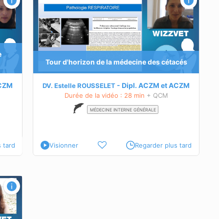
e
s cétacés
Tour d'horizon de la médecine des cétacés
e maladie
CZM
Dipl.
ACZM
et
ACZM
DV. Estelle ROUSSELET
e maladie
Durée de la vidéo : 28 min
+ QCM
es chez
MÉDECINE INTERNE GÉNÉRALE
 tard
Visionner
Regarder plus tard