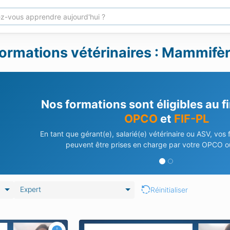
ormations vétérinaires : Mammifèr
Nos formations sont éligibles au 
OPCO
et
FIF-PL
En tant que gérant(e), salarié(e) vétérinaire ou ASV, vos
peuvent être prises en charge par votre OPCO ou
Expert
Réinitialiser
a pathologie
Tour d'horizon de la médecine des cé