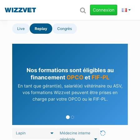
Connexion
Live
Replay
Congrès
Nos formations sont éligibles au
financement
OPCO
et
FIF-PL
En tant que gérant(e), salarié(e) vétérinaire ou ASV,
vos formations Wizzvet peuvent être prises en
charge par votre OPCO ou le FIF-PL.
Lapin
Médecine interne
générale