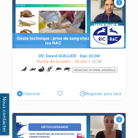
Geste technique : prise de sang chez
les NAC
DV. David GUILLIER
Dipl.
ECZM
Durée de la vidéo : 36 min
+ QCM
MÉDECINE INTERNE GÉNÉRALE
Visionner
Regarder plus tard