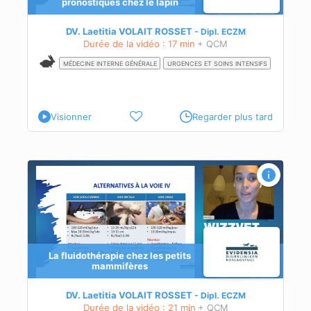
pronostiques chez le lapin
DV. Laetitia VOLAIT ROSSET
Dipl.
ECZM
Durée de la vidéo : 17 min
+ QCM
MÉDECINE INTERNE GÉNÉRALE
URGENCES ET SOINS INTENSIFS
Visionner
Regarder plus tard
La fluidothérapie chez les petits
mammifères
DV. Laetitia VOLAIT ROSSET
Dipl.
ECZM
Durée de la vidéo : 21 min
+ QCM