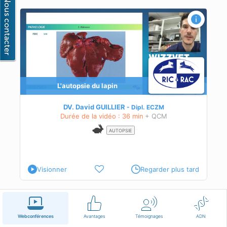
L'autopsie du lapin
DV. David GUILLIER
Dipl.
ECZM
Durée de la vidéo : 36 min
+ QCM
AUTOPSIE
Visionner
Regarder plus tard
Français
Conditions d'utilisation
Nous contacter
Webconférences
Avantages
Témoignages
ADN