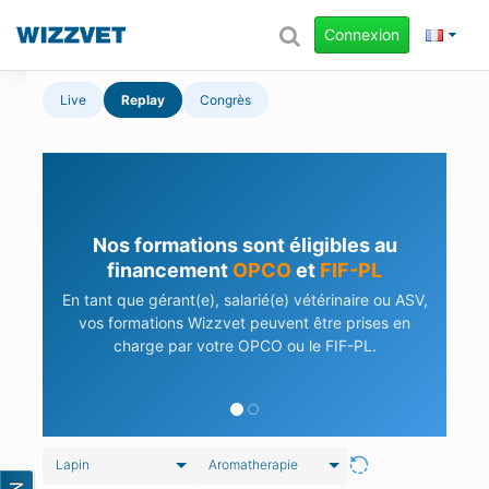
Connexion
Live
Replay
Congrès
Nos formations sont éligibles au
financement
OPCO
et
FIF-PL
En tant que gérant(e), salarié(e) vétérinaire ou ASV,
vos formations Wizzvet peuvent être prises en
charge par votre OPCO ou le FIF-PL.
Lapin
Aromatherapie