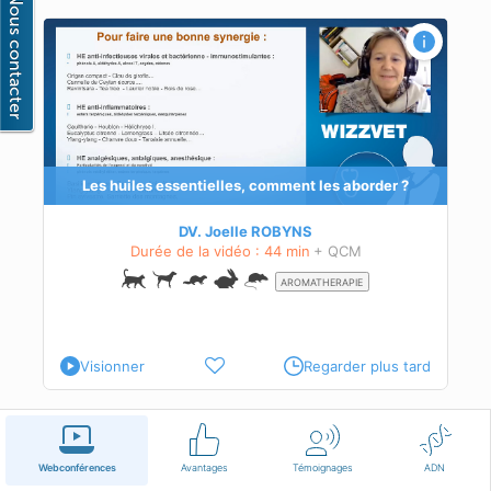
sir ?
elles
Les huiles essentielles, comment les aborder ?
DV. Joelle ROBYNS
Durée de la vidéo : 44 min
+ QCM
AROMATHERAPIE
Visionner
Regarder plus tard
Français
Conditions d'utilisation
Nous contacter
Webconférences
Avantages
Témoignages
ADN