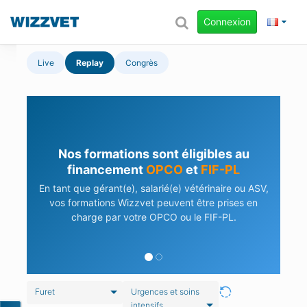
Connexion
Live
Replay
Congrès
Nos formations sont éligibles au
financement
OPCO
et
FIF-PL
En tant que gérant(e), salarié(e) vétérinaire ou ASV,
vos formations Wizzvet peuvent être prises en
charge par votre OPCO ou le FIF-PL.
Furet
Urgences et soins
intensifs