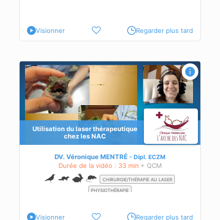
Visionner
Regarder plus tard
Utilisation du laser thérapeutique
chez les NAC
DV. Véronique MENTRÉ
Dipl.
ECZM
Durée de la vidéo : 33 min
+ QCM
CHIRURGIE/THÉRAPIE AU LASER
PHYSIOTHÉRAPIE
Visionner
Regarder plus tard