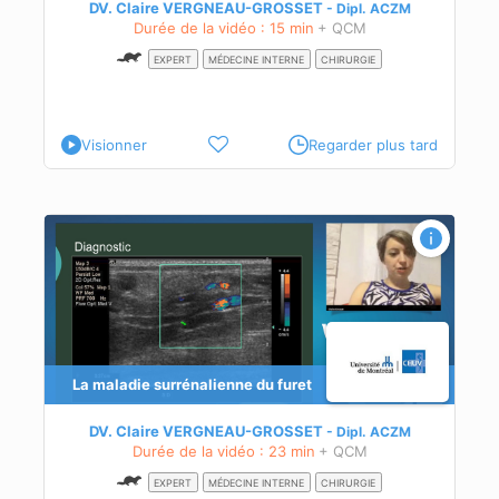
DV. Claire VERGNEAU-GROSSET
Dipl.
ACZM
Durée de la vidéo : 15 min
+ QCM
EXPERT
MÉDECINE INTERNE
CHIRURGIE
Visionner
Regarder plus tard
La maladie surrénalienne du furet
DV. Claire VERGNEAU-GROSSET
Dipl.
ACZM
Durée de la vidéo : 23 min
+ QCM
EXPERT
MÉDECINE INTERNE
CHIRURGIE