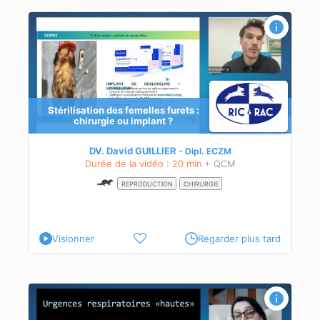
Stérilisation des femelles furets :
chirurgie ou implant ?
e
DV. David GUILLIER
Dipl.
ECZM
Durée de la vidéo : 20 min
+ QCM
REPRODUCTION
CHIRURGIE
Visionner
Regarder plus tard