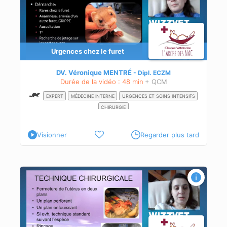
s
Urgences chez le furet
DV. Véronique MENTRÉ
Dipl.
ECZM
Durée de la vidéo : 48 min
+ QCM
EXPERT
MÉDECINE INTERNE
URGENCES ET SOINS INTENSIFS
CHIRURGIE
Visionner
Regarder plus tard
es