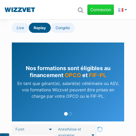
Connexion
Live
Replay
Congrès
Nos formations sont éligibles au
financement
OPCO
et
FIF-PL
En tant que gérant(e), salarié(e) vétérinaire ou ASV,
vos formations Wizzvet peuvent être prises en
charge par votre OPCO ou le FIF-PL.
Furet
Anesthésie et
analgésie