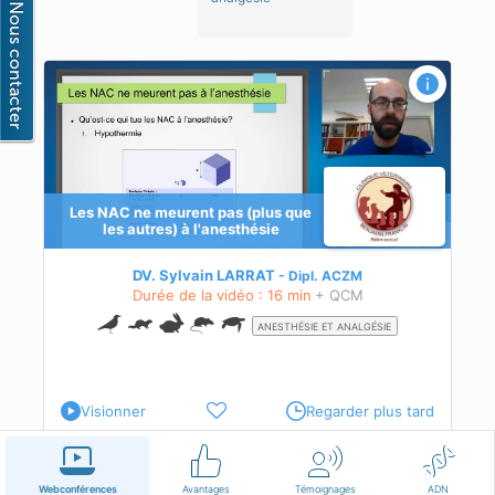
Les NAC ne meurent pas (plus que
les autres) à l'anesthésie
uto-
DV. Sylvain LARRAT
Dipl.
ACZM
Durée de la vidéo : 16 min
+ QCM
ANESTHÉSIE ET ANALGÉSIE
Visionner
Regarder plus tard
Français
Conditions d'utilisation
Nous contacter
Webconférences
Avantages
Témoignages
ADN