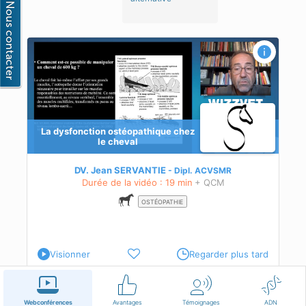
La dysfonction ostéopathique chez
le cheval
DV. Jean SERVANTIE
Dipl.
ACVSMR
Durée de la vidéo : 19 min
+ QCM
OSTÉOPATHIE
Visionner
Regarder plus tard
Français
Conditions d'utilisation
Nous contacter
Webconférences
Avantages
Témoignages
ADN