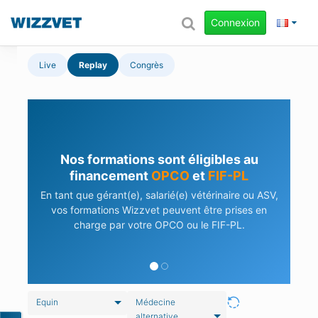
Connexion
Live
Replay
Congrès
Nos formations sont éligibles au
financement
OPCO
et
FIF-PL
En tant que gérant(e), salarié(e) vétérinaire ou ASV,
vos formations Wizzvet peuvent être prises en
charge par votre OPCO ou le FIF-PL.
Equin
Médecine
alternative