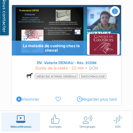
La maladie de cushing chez le
cheval
des
DV. Valerie DENIAU
Rés.
ECEIM
ivi
Durée de la vidéo : 22 min
+ QCM
MÉDECINE INTERNE GÉNÉRALE
ENDOCRINOLOGIE
Visionner
Regarder plus tard
Français
Conditions d'utilisation
Nous contacter
Webconférences
Avantages
Témoignages
ADN